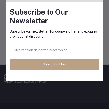
Subscribe to Our
Newsletter
Subscribe our newsletter for coupon, offer and exciting
Política de devoluciones
promotional discount..
Términos y condiciones
Política de soporte
Política de privacidad
Subscribe Now