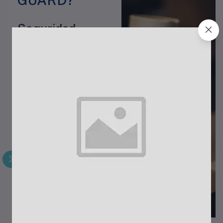
Seguridad
rápida y sin
complicaciones
:
✔ Soporte técnico gratuito
durante los primeros 90 días
✔ Garantía de 1 año por
defectos de fábrica en todos
los equipos
✔ Instalación profesional con
certificación de
funcionamiento
✔ Asesoría permanente para
optimizar tu sistema
Cotizar ahora