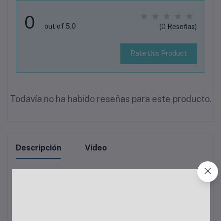
0
out of 5.0
(0 Reseñas)
Rate this Product
Todavía no ha habido reseñas para este producto.
Descripción
Vídeo
No se encontro descripción