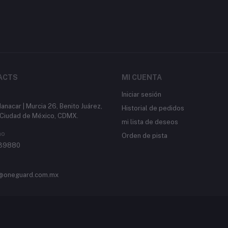
ACTS
MI CUENTA
Iniciar sesión
anacar | Murcia 26, Benito Juárez,
Historial de pedidos
Ciudad de México, CDMX.
mi lista de deseos
no
Orden de pista
39880
@oneguard.com.mx