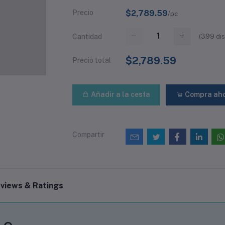
Precio
$2,789.59
/pc
(
399
dis
Cantidad
$2,789.59
Precio total
Añadir a la cesta
Compra ah
Compartir
views & Ratings