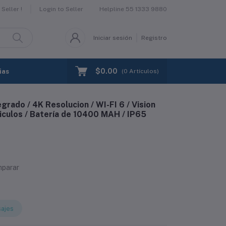
Helpline
55 1333 9880
Seller !
Login to Seller
Iniciar sesión
Registro
$0.00
ias
(
0
Artículos)
grado / 4K Resolucion / WI-FI 6 / Vision
iculos / Batería de 10400 MAH / IP65
mparar
ajes