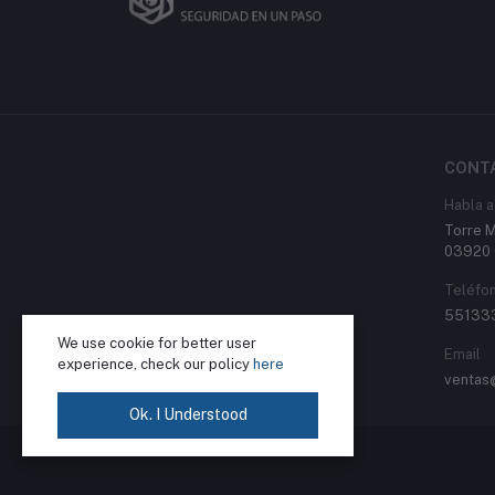
CONT
Habla a
Torre M
03920 
Teléfo
55133
We use cookie for better user
Email
experience, check our policy
here
ventas
Ok. I Understood