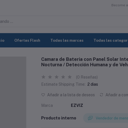
Become a 
cio
Ofertas Flash
Todas las marcas
Todas las categor
Camara de Bateria con Panel Solar Inte
Nocturna / Detección Humana y de Veh
(0 Reseñas)
Estimate Shipping Time:
2 dias
Añadir a la lista de deseos
Añadir a co
Marca
EZVIZ
Producto interno
Vendedor de mens