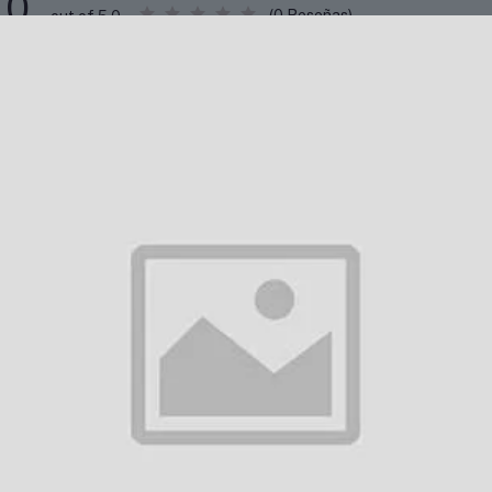
0
(0 Reseñas)
out of 5.0
Todavía no ha habido reseñas para
scripción
Vídeo
se encontro descripción