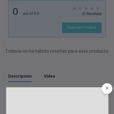
0
out of 5.0
(0 Reseñas)
Rate this Product
Todavía no ha habido reseñas para este producto.
Descripción
Vídeo
No se encontro descripción