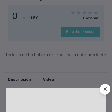
0
out of 5.0
(0 Reseñas)
Rate this Product
Todavía no ha habido reseñas para este producto.
Descripción
Vídeo
No se encontro descripción