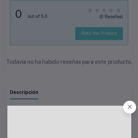
0
out of 5.0
(0 Reseñas)
Rate this Product
Todavía no ha habido reseñas para este producto.
Descripción
No se encontro descripción